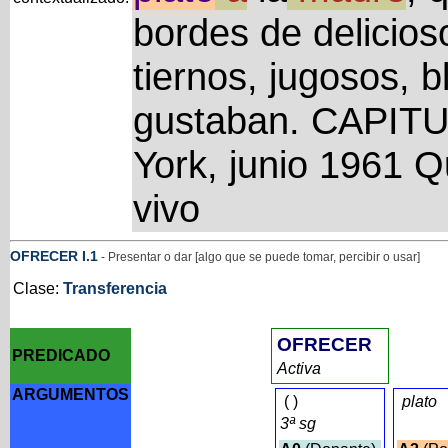
bordes de delicios
tiernos, jugosos, b
gustaban. CAPIT
York, junio 1961 Qu
vivo
OFRECER
I
.1
- Presentar o dar [algo que se puede tomar, percibir o usar]
Clase:
Transferencia
OFRECER
PREDICADO
Activa
ARGUMENTOS
(
)
plato
3ª sg