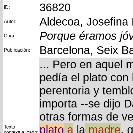
36820
ID:
Aldecoa, Josefina
Autor:
Porque éramos jó
Obra:
Barcelona, Seix Ba
Publicación:
... Pero en aquel
pedía el plato con
perentoria y tembl
importa --se dijo 
otras formas de v
plato
a
la
madre
, 
Texto
contextualizado: