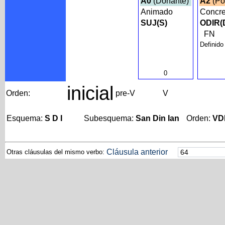
A0
(Donante)
A2
(Po
Animado
Concre
SUJ(S)
ODIR(
FN
Definido
0
inicial
Orden:
pre-V
V
Esquema:
S D I
Subesquema:
San Din Ian
Orden:
VD
Cláusula anterior
Otras cláusulas del mismo verbo: