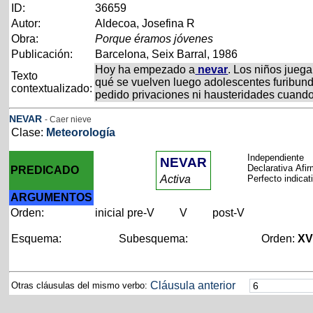
ID:
36659
Autor:
Aldecoa, Josefina R
Obra:
Porque éramos jóvenes
Publicación:
Barcelona, Seix Barral, 1986
Hoy ha empezado a
nevar
. Los niños juega
Texto
qué se vuelven luego adolescentes furibund
contextualizado:
pedido privaciones ni hausteridades cuando 
NEVAR
- Caer nieve
Clase:
Meteorología
Independiente
NEVAR
Declarativa Afi
PREDICADO
Activa
Perfecto indica
ARGUMENTOS
Orden:
inicial
pre-V
V
post-V
Esquema:
Subesquema:
Orden:
X
Cláusula anterior
Otras cláusulas del mismo verbo: