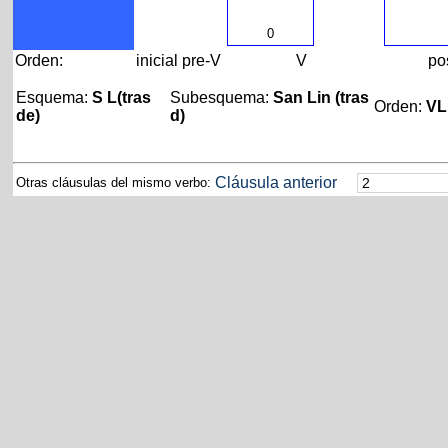
0
Orden:
inicial
pre-V
V
po
Esquema:
S L(tras
Subesquema:
San Lin (tras
Orden:
VL
de)
d)
Cláusula anterior
Otras cláusulas del mismo verbo: