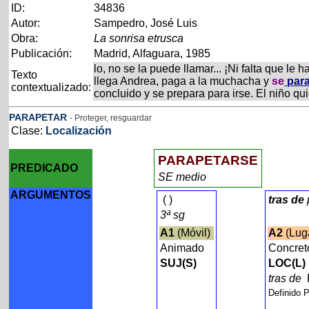
ID:
34836
Autor:
Sampedro, José Luis
Obra:
La sonrisa etrusca
Publicación:
Madrid, Alfaguara, 1985
lo, no se la puede llamar... ¡Ni falta que le
Texto
llega Andrea, paga a la muchacha y
se
para
contextualizado:
concluido y se prepara para irse. El niño qu
PARAPETAR
- Proteger, resguardar
Clase:
Localización
PARAPETARSE
PREDICADO
SE medio
ARGUMENTOS
(
)
tras de
3ª sg
A1
(Móvil)
A2
(Lug
Animado
Concret
SUJ(S)
LOC(L)
tras de
Definido 