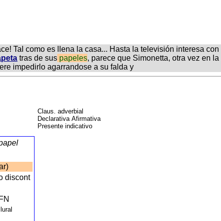
 hace! Tal como es llena la casa... Hasta la televisión interesa
peta
tras de sus
papeles
, parece que Simonetta, otra vez en la 
iere impedirlo agarrandose a su falda y
Claus. adverbial
Declarativa Afirmativa
Presente indicativo
papel
ar)
o discont
FN
Plural