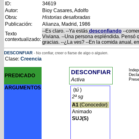
ID:
34619
Autor:
Bioy Casares, Adolfo
Obra:
Historias desaforadas
Publicación:
Alianza, Madrid, 1986
--Es claro. --Ya estás
desconfiando
--comen
Texto
Viviana. --Una persona espléndida. Pensó q
contextualizado:
gracias. --¿La ves? --En la comida anual, 
DESCONFIAR
- No confiar, creer o fiarse de algo o alguien.
Clase:
Creencia
Inde
DESCONFIAR
Decla
PREDICADO
Activa
Prese
ARGUMENTOS
(
tú
)
2ª sg
A1
(Conocedor)
Animado
SUJ(S)