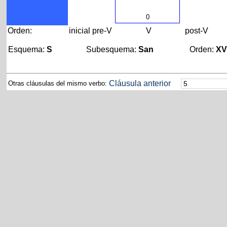
0
Orden:
inicial
pre-V
V
post-V
Esquema:
S
Subesquema:
San
Orden:
X
Cláusula anterior
Otras cláusulas del mismo verbo: