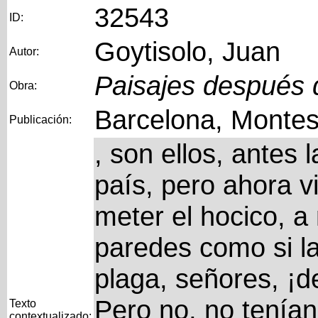
32543
ID:
Goytisolo, Juan
Autor:
Paisajes después d
Obra:
Barcelona, Montes
Publicación:
, son ellos, antes 
país, pero ahora v
meter el hocico, a
paredes como si l
plaga, señores, ¡d
Pero no, no tenían
Texto
contextualizado: