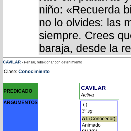
niño: «Recuerda bie
no lo olvides: las
siempre. Crees qu
baraja, desde la re
CAVILAR
- Pensar, reflexionar con detenimiento
Clase:
Conocimiento
CAVILAR
PREDICADO
Activa
ARGUMENTOS
(
)
3ª sg
A1
(Conocedor)
Animado