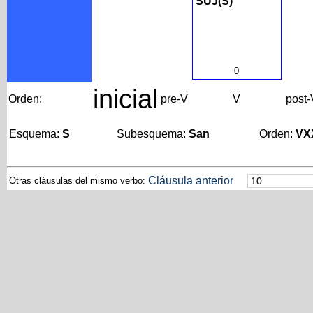
SUJ(S)
0
inicial
Orden:
pre-V
V
post-
Esquema:
S
Subesquema:
San
Orden:
VX
Cláusula anterior
Otras cláusulas del mismo verbo: