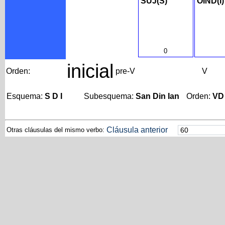
SUJ(S)
OIND(I)
0
inicial
Orden:
pre-V
V
Esquema:
S D I
Subesquema:
San Din Ian
Orden:
VD
Cláusula anterior
Otras cláusulas del mismo verbo: