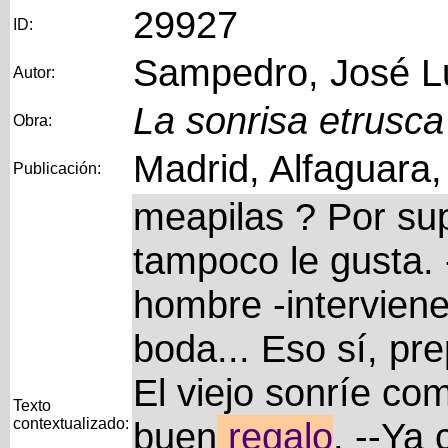
29927
ID:
Sampedro, José L
Autor:
La sonrisa etrusca
Obra:
Madrid, Alfaguara
Publicación:
meapilas ? Por su
tampoco le gusta.
hombre -interviene
boda... Eso sí, pre
El viejo sonríe com
Texto
contextualizado:
buen
regalo
. --Ya