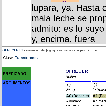
lupara, ya. Hasta c
mala leche se pro
admito: es lo suy
y, encima, fuera
OFRECER
I
.1
- Presentar o dar [algo que se puede tomar, percibir o usar]
Clase:
Transferencia
OFRECER
PREDICADO
Activa
ARGUMENTOS
(
)
(
)
3ª sg
le (mas
A0
(Donante)
A1
(Pos
Animado
Anima