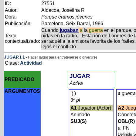
ID:
27551
Autor:
Aldecoa, Josefina R
Obra:
Porque éramos jóvenes
Publicación:
Barcelona, Seix Barral, 1986
Cuando
jugaban
a
la
guerra
en el parque, o
Texto
oídas en la radio... Estación de Londres d
contextualizado:
ser aquélla la emisora favorita de los frail
lejos el conflicto
JUGAR
I
.1
- Hacer [algo] para entretenerse o divertirse
Clase:
Actividad
JUGAR
PREDICADO
Activa
ARGUMENTOS
(
)
a
guerra
3ª pl
A1
Jugador (Actor)
A2
Jueg
Animado
Concret
SUJ(S)
OBL(R)
a
FN
Definido 