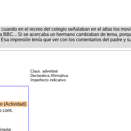
 cuando en el recreo del colegio señalaban en el atlas los movim
e la BBC... Si se acercaba un hermano cambiaban de tema, por
es. Esa impresión tenía que ver con los comentarios del padre y
Claus. adverbial
Declarativa Afirmativa
Imperfecto indicativo
o (Actividad)
o cont.
Singular