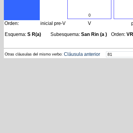
0
Orden:
inicial
pre-V
V
Esquema:
S R(a)
Subesquema:
San Rin (a )
Orden:
V
Cláusula anterior
Otras cláusulas del mismo verbo: