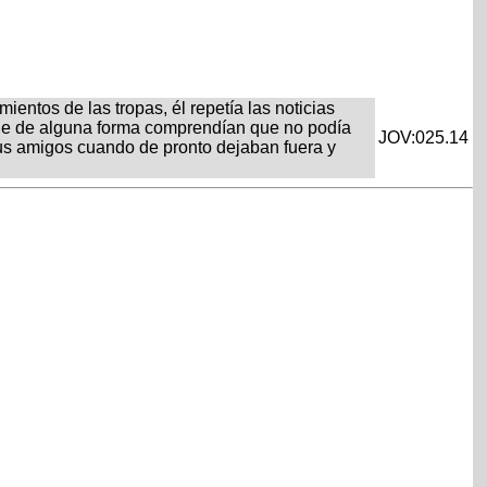
ientos de las tropas, él repetía las noticias
que de alguna forma comprendían que no podía
JOV:025.14
 sus amigos cuando de pronto dejaban fuera y