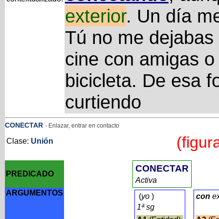
exterior
. Un día me
Tú no me dejabas 
cine con amigas o
bicicleta. De esa f
curtiendo
CONECTAR
- Enlazar, entrar en contacto
(figur
Clase:
Unión
CONECTAR
PREDICADO
Activa
ARGUMENTOS
(
yo
)
con
ex
1ª sg