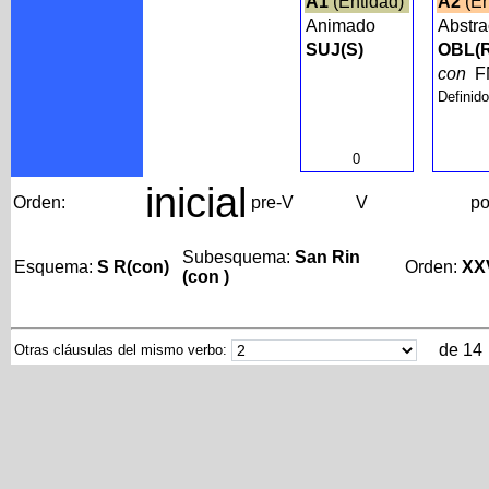
A1
(Entidad)
A2
(En
Animado
Abstr
SUJ(S)
OBL(R
con
F
Definid
0
inicial
Orden:
pre-V
V
po
Subesquema:
San Rin
Esquema:
S R(con)
Orden:
XX
(con )
de 14
Otras cláusulas del mismo verbo: