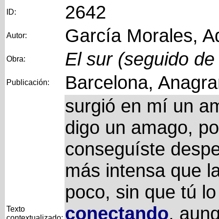
2642
ID:
García Morales, A
Autor:
El sur (seguido de
Obra:
Barcelona, Anagr
Publicación:
surgió en mí un am
digo un amago, po
conseguíste desper
más intensa que la
poco, sin que tú lo 
conectando
, aun
Texto
contextualizado: