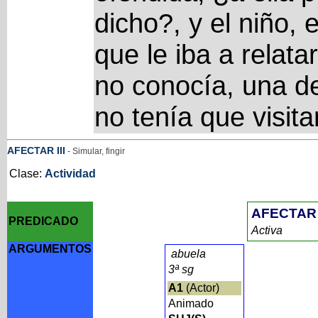
dicho?, y el niño,
que le iba a relat
no conocía, una de
no tenía que visita
AFECTAR
III
- Simular, fingir
Clase:
Actividad
AFECTAR
PREDICADO
Activa
ARGUMENTOS
abuela
3ª sg
A1
(Actor)
Animado