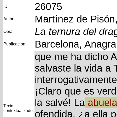
26075
ID:
Martínez de Pisón,
Autor:
La ternura del dra
Obra:
Barcelona, Anagra
Publicación:
que me ha dicho A
salvaste la vida a 
interrogativamente
¡Claro que es ver
la salvé! La
abuel
Texto
contextualizado:
ofendida, ¿a ella 