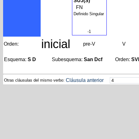
SUJ(S)
FN
Definido Singular
-1
inicial
Orden:
pre-V
V
Esquema:
S D
Subesquema:
San Dcf
Orden:
SV
Cláusula anterior
Otras cláusulas del mismo verbo: