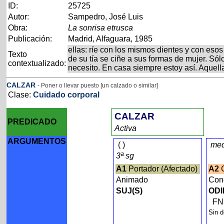
ID:
25725
Autor:
Sampedro, José Luis
Obra:
La sonrisa etrusca
Publicación:
Madrid, Alfaguara, 1985
ellas: ríe con los mismos dientes y con es
Texto
de su tía se ciñe a sus formas de mujer. Sól
contextualizado:
necesito. En casa siempre estoy así. Aquel
CALZAR
- Poner o llevar puesto [un calzado o similar]
Clase:
Cuidado corporal
CALZAR
PREDICADO
Activa
ARGUMENTOS
(
)
med
3ª sg
A1
Portador (Afectado)
A2
C
Animado
Con
SUJ(S)
ODI
F
Sin d