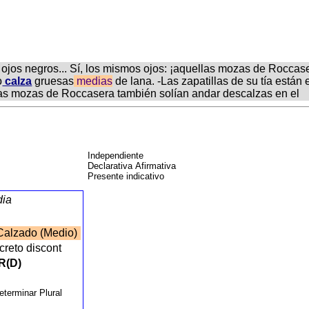
os ojos negros... Sí, los mismos ojos: ¡aquellas mozas de Rocc
o
calza
gruesas
medias
de lana. -Las zapatillas de su tía están en
las mozas de Roccasera también solían andar descalzas en el
Independiente
Declarativa Afirmativa
Presente indicativo
ia
alzado (Medio)
creto discont
R(D)
N
eterminar Plural