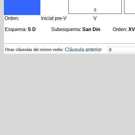
0
Orden:
inicial
pre-V
V
Esquema:
S D
Subesquema:
San Din
Orden:
X
Cláusula anterior
Otras cláusulas del mismo verbo: