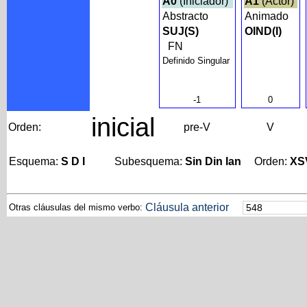
A0
(Iniciador)
A1
(Actor)
Abstracto
Animado
SUJ(S)
OIND(I)
FN
Definido Singular
-1
0
inicial
Orden:
pre-V
V
Esquema:
S D I
Subesquema:
Sin Din Ian
Orden:
XS
Cláusula anterior
Otras cláusulas del mismo verbo: