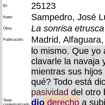
25123
ID:
Sampedro, José L
Autor:
La sonrisa etrusca
Obra:
Madrid, Alfaguara
Publicación:
lo mismo. Que yo 
clavarle la navaja 
mientras sus hijos
qué? Todo está di
pasividad
del otro
dio
derecho
a subi
Texto
contextualizado: