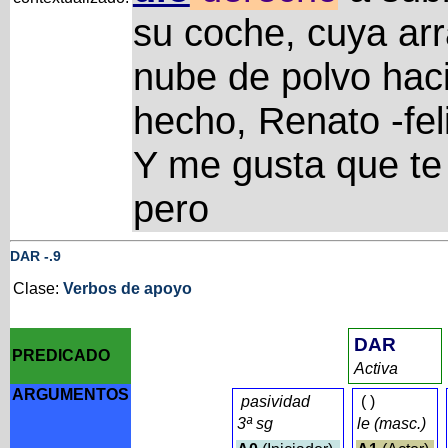
su coche, cuya ar
nube de polvo haci
hecho, Renato -felic
Y me gusta que te
pero
DAR
-
.9
Clase:
Verbos de apoyo
DAR
PREDICADO
Activa
ARGUMENTOS
pasividad
(
)
3ª sg
le (masc.)