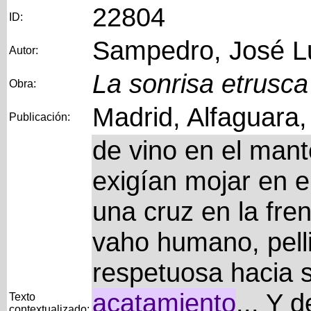
22804
ID:
Sampedro, José L
Autor:
La sonrisa etrusca
Obra:
Madrid, Alfaguara
Publicación:
de vino en el mante
exigían mojar en e
una cruz en la fre
vaho humano, pelli
respetuosa hacia 
acatamiento
... Y 
Texto
contextualizado: