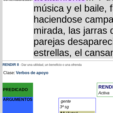
música y el baile, 
haciendose campa
mirada, las jarra
parejas desaparec
estrellas, el cans
RENDIR
II
- Dar una utilidad, un beneficio o una ofrenda
Clase:
Verbos de apoyo
REND
PREDICADO
Activa
ARGUMENTOS
gente
3ª sg