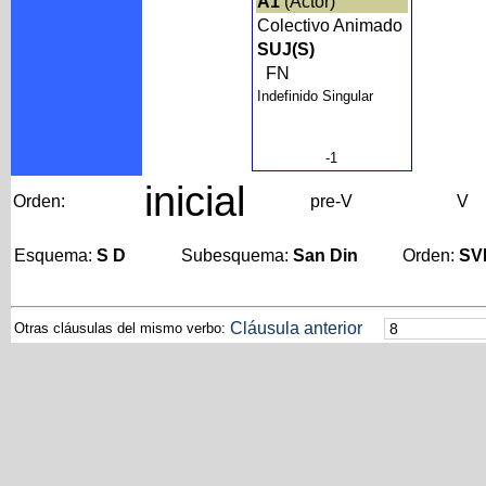
A1
(Actor)
Colectivo Animado
SUJ(S)
FN
Indefinido Singular
-1
inicial
Orden:
pre-V
V
Esquema:
S D
Subesquema:
San Din
Orden:
SV
Cláusula anterior
Otras cláusulas del mismo verbo: