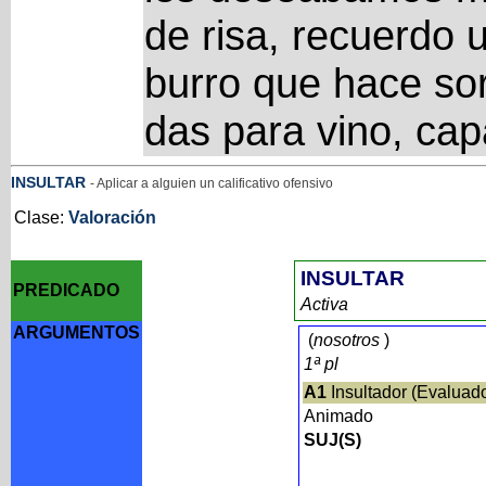
de risa, recuerdo 
burro que hace sor
das para vino, cap
INSULTAR
- Aplicar a alguien un calificativo ofensivo
Clase:
Valoración
INSULTAR
PREDICADO
Activa
ARGUMENTOS
(
nosotros
)
1ª pl
A1
Insultador (Evaluad
Animado
SUJ(S)