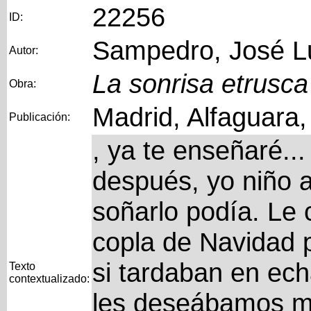
22256
ID:
Sampedro, José L
Autor:
La sonrisa etrusca
Obra:
Madrid, Alfaguara
Publicación:
, ya te enseñaré..
después, yo niño a
soñarlo podía. Le
copla de Navidad p
si tardaban en ech
Texto
contextualizado:
les deseábamos mal