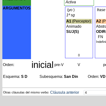
Activa
ARGUMENTOS
(
yo
)
frase
1ª sg
A1
(Perceptor)
A2
(P
Animado
Abstr
SUJ(S)
ODIR
FN
Indefin
0
inicial
Orden:
pre-V
V
p
Esquema:
S D
Subesquema:
San Din
Orden:
VD
Cláusula anterior
Otras cláusulas del mismo verbo: