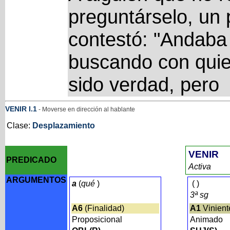
preguntárselo, un 
contestó: "Andaba
buscando con quie
sido verdad, pero
VENIR
I
.1
- Moverse en dirección al hablante
Clase:
Desplazamiento
VENIR
PREDICADO
Activa
ARGUMENTOS
a
(
qué
)
(
)
3ª sg
A6
(Finalidad)
A1
Vinient
Proposicional
Animado