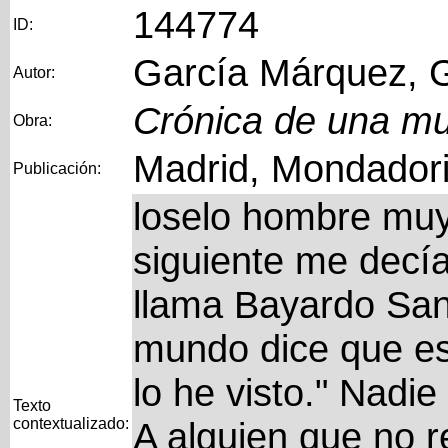
144774
ID:
García Márquez, G
Autor:
Crónica de una mu
Obra:
Madrid, Mondadori
Publicación:
loselo hombre muy 
siguiente me decía
llama Bayardo San
mundo dice que es
lo he visto." Nadi
Texto
contextualizado:
A alguien que no re