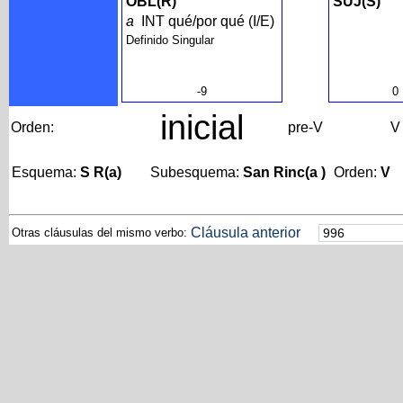
OBL(R)
SUJ(S)
a
INT qué/por qué (I/E)
Definido Singular
-9
0
inicial
Orden:
pre-V
V
Esquema:
S R(a)
Subesquema:
San Rinc(a )
Orden:
V
Cláusula anterior
Otras cláusulas del mismo verbo: