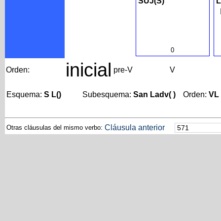
SUJ(S)
L
0
inicial
Orden:
pre-V
V
Esquema:
S L()
Subesquema:
San Ladv( )
Orden:
VL
Cláusula anterior
Otras cláusulas del mismo verbo: