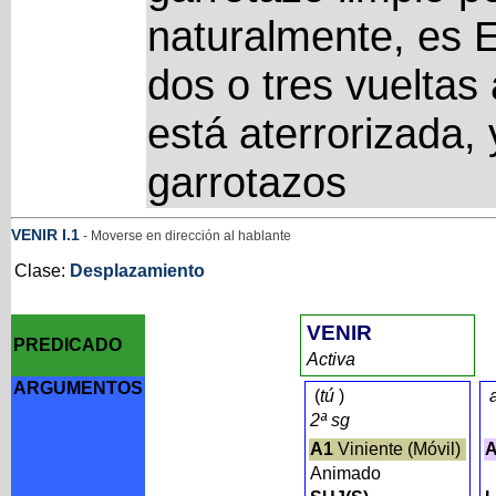
naturalmente, es E
dos o tres vueltas
está aterrorizada,
garrotazos
VENIR
I
.1
- Moverse en dirección al hablante
Clase:
Desplazamiento
VENIR
PREDICADO
Activa
ARGUMENTOS
(
tú
)
2ª sg
A1
Viniente (Móvil)
Animado