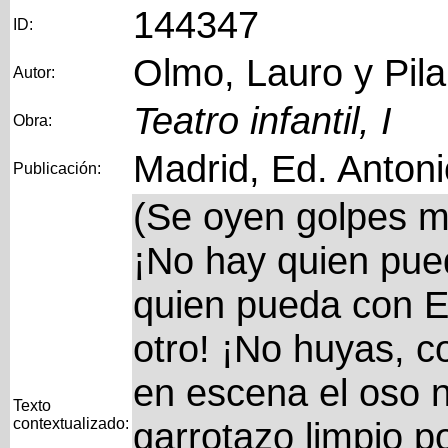
144347
ID:
Olmo, Lauro y Pila
Autor:
Teatro infantil, I
Obra:
Madrid, Ed. Anton
Publicación:
(Se oyen golpes m
¡No hay quien pue
quien pueda con E
otro! ¡No huyas, c
en escena el oso 
Texto
contextualizado:
garrotazo limpio po