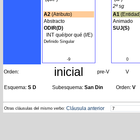
2ª sg
A2
(Atributo)
A1
(Entidad
Abstracto
Animado
ODIR(D)
SUJ(S)
INT qué/por qué (I/E)
Definido Singular
-9
0
inicial
Orden:
pre-V
V
Esquema:
S D
Subesquema:
San Din
Orden:
V
Cláusula anterior
Otras cláusulas del mismo verbo: