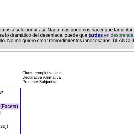
mos a solucionar así. Nada más podemos hacer que lamentar el 
sa lo dramático del desenlace, puede que
tardes
en
desprende
llo. No me quiero crear remordimientos innecesarios. BLANCHE.-
Claus. completiva 'que'
Declarativa Afirmativa
Presente Subjuntivo
er
 (Faceta)
al
=suj)