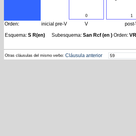
0
1
Orden:
inicial
pre-V
V
post
Esquema:
S R(en)
Subesquema:
San Rcf (en )
Orden:
V
Cláusula anterior
Otras cláusulas del mismo verbo: