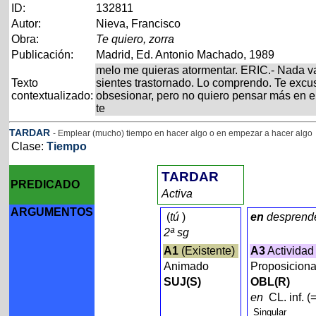
ID:
132811
Autor:
Nieva, Francisco
Obra:
Te quiero, zorra
Publicación:
Madrid, Ed. Antonio Machado, 1989
melo me quieras atormentar. ERIC.- Nada va
Texto
sientes trastornado. Lo comprendo. Te excu
contextualizado:
obsesionar, pero no quiero pensar más en e
te
TARDAR
- Emplear (mucho) tiempo en hacer algo o en empezar a hacer algo
Clase:
Tiempo
TARDAR
PREDICADO
Activa
ARGUMENTOS
(
tú
)
en
desprend
2ª sg
A1
(Existente)
A3
Actividad
Animado
Proposicion
SUJ(S)
OBL(R)
en
CL. inf. (
Singular