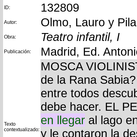
132809
ID:
Olmo, Lauro y Pila
Autor:
Teatro infantil, I
Obra:
Madrid, Ed. Anton
Publicación:
MOSCA VIOLINISTA
de la Rana Sabia?
entre todos descu
debe hacer. EL 
en
llegar
al lago e
Texto
contextualizado:
y le contaron la de