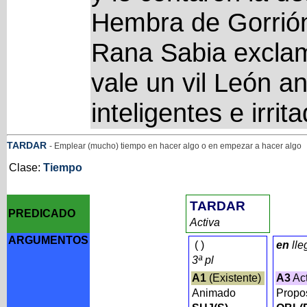
Hembra de Gorrión
Rana Sabia excla
vale un vil León 
inteligentes e irr
TARDAR
- Emplear (mucho) tiempo en hacer algo o en empezar a hacer algo
Clase:
Tiempo
TARDAR
PREDICADO
Activa
ARGUMENTOS
(
)
en
lle
3ª pl
A1
(Existente)
A3
Act
Animado
Propo