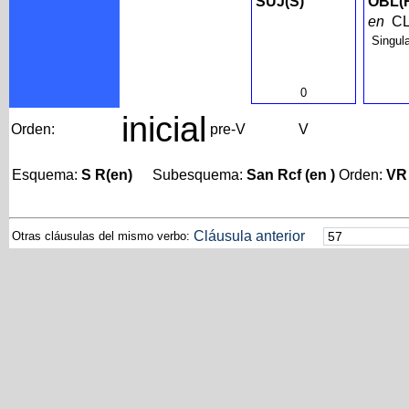
SUJ(S)
OBL(
en
CL
Singul
0
inicial
Orden:
pre-V
V
Esquema:
S R(en)
Subesquema:
San Rcf (en )
Orden:
VR
Cláusula anterior
Otras cláusulas del mismo verbo: