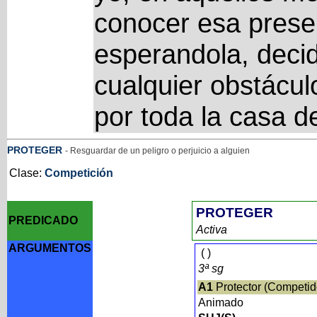
conocer esa prese
esperandola, deci
cualquier obstáculo
por toda la casa de
PROTEGER
- Resguardar de un peligro o perjuicio a alguien
Clase:
Competición
PROTEGER
PREDICADO
Activa
ARGUMENTOS
(
)
3ª sg
A1
Protector (Competid
Animado