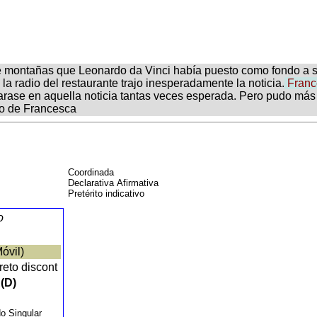
il de montañas que Leonardo da Vinci había puesto como fondo a
 radio del restaurante trajo inesperadamente la noticia.
Franc
arase en aquella noticia tantas veces esperada. Pero pudo más
to de Francesca
Coordinada
Declarativa Afirmativa
Pretérito indicativo
o
óvil)
reto discont
(D)
do Singular