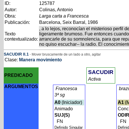
ID:
125787
Autor:
Colinas, Antonio
Obra:
Larga carta a Francesca
Publicación:
Barcelona, Seix Barral, 1986
, a lo lejos, reconocían el misterioso perf
Texto
ligeramente brumoso. Fue entonces cuando la
contextualizado:
arrancarle de su somnolencia, para que rep
no quiso escuchar-- la radio. El conocimien
SACUDIR
II
.1
- Mover bruscamente de un lado a otro, agitar
Clase:
Manera movimiento
SACUDIR
PREDICADO
Activa
ARGUMENTOS
Francesca
braz
3ª sg
A0
(Iniciador)
A1
(M
Animado
Conc
SUJ(S)
ODIR
FN
FN
Definido Singular
Defini