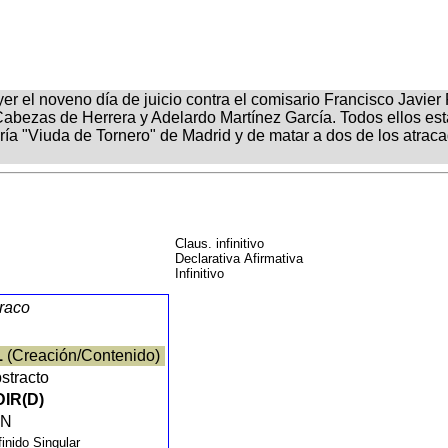
er el noveno día de juicio contra el comisario Francisco Javier
Cabezas de Herrera y Adelardo Martínez García. Todos ellos e
ería "Viuda de Tornero" de Madrid y de matar a dos de los atrac
Claus. infinitivo
Declarativa Afirmativa
Infinitivo
traco
1
(Creación/Contenido)
stracto
DIR(D)
FN
finido Singular