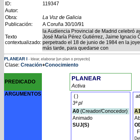
ID:
119347
Autor:
Obra:
La Voz de Galicia
Publicación:
A Coruña 30/10/91
la Audiencia Provincial de Madrid celebró ay
Texto
José María Pérez Gutiérrez, Jaime Ignacio 
contextualizado:
perpetrado el 18 de junio de 1984 en la joy
más tarde, para quedarse con
PLANEAR
I
- Idear, elaborar [un plan o proyecto]
Clase:
Creación
+
Conocimiento
PLANEAR
PREDICADO
Activa
ARGUMENTOS
(
)
a
3ª pl
A0
(Creador/Conocedor)
A
Animado
Ab
SUJ(S)
O
De