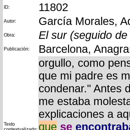
11802
ID:
García Morales, A
Autor:
El sur (seguido de
Obra:
Barcelona, Anagr
Publicación:
orgullo, como pens
que mi padre es m
condenar." Antes d
me estaba molesta
explicaciones a aq
que
se
encontrab
Texto
contextualizado: