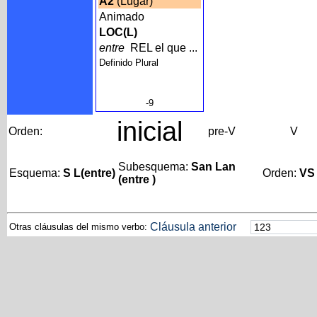
A2
(Lugar)
Animado
LOC(L)
entre
REL el que ...
Definido Plural
-9
inicial
Orden:
pre-V
V
Subesquema:
San Lan
Esquema:
S L(entre)
Orden:
VS
(entre )
Cláusula anterior
Otras cláusulas del mismo verbo: