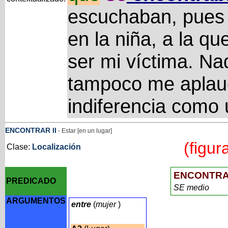
escuchaban, pues 
en la niña, a la qu
ser mi víctima. Na
tampoco me aplaud
indiferencia como
ENCONTRAR
II
- Estar [en un lugar]
(figur
Clase:
Localización
ENCONTR
PREDICADO
SE medio
ARGUMENTOS
entre
(
mujer
)