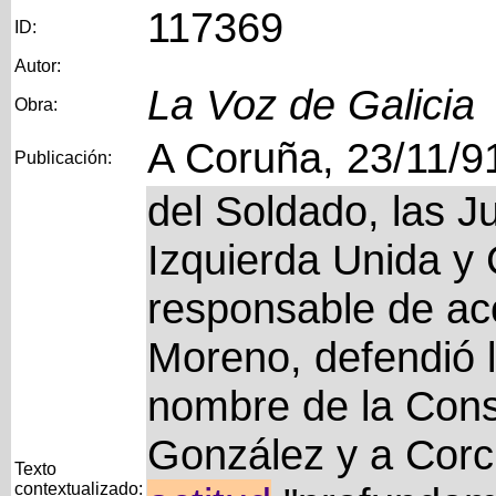
117369
ID:
Autor:
La Voz de Galicia
Obra:
A Coruña, 23/11/9
Publicación:
del Soldado, las 
Izquierda Unida y
responsable de acc
Moreno, defendió 
nombre de la Const
González y a Corc
Texto
contextualizado: