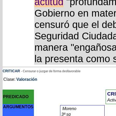
actitud
"profundame
Gobierno en materi
censuró que el deb
Seguridad Ciudada
manera "engañosa".
la presenta como s
CRITICAR
- Censurar o juzgar de forma desfavorable
Clase:
Valoración
CR
PREDICADO
Acti
ARGUMENTOS
Moreno
3ª sg