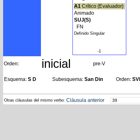
A1
Crítico (Evaluador)
Animado
SUJ(S)
FN
Definido Singular
-1
inicial
Orden:
pre-V
Esquema:
S D
Subesquema:
San Din
Orden:
SV
Cláusula anterior
Otras cláusulas del mismo verbo: