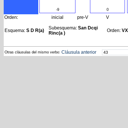
-9
0
Orden:
inicial
pre-V
V
Subesquema:
San Dcqi
Esquema:
S D R(a)
Orden:
V
Rinc(a )
Cláusula anterior
Otras cláusulas del mismo verbo: