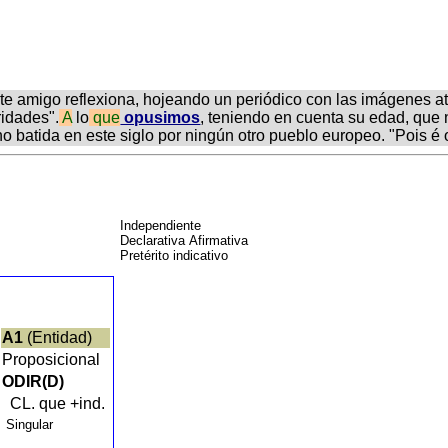
ste amigo reflexiona, hojeando un periódico con las imágenes a
idades".
A
lo
que
opusimos
, teniendo en cuenta su edad, que 
o batida en este siglo por ningún otro pueblo europeo. "Pois é o
Independiente
Declarativa Afirmativa
Pretérito indicativo
A1
(Entidad)
Proposicional
ODIR(D)
CL. que +ind.
Singular