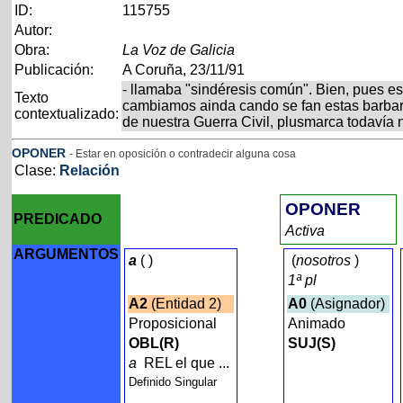
ID:
115755
Autor:
Obra:
La Voz de Galicia
Publicación:
A Coruña, 23/11/91
- llamaba "sindéresis común". Bien, pues e
Texto
cambiamos ainda cando se fan estas barbar
contextualizado:
de nuestra Guerra Civil, plusmarca todavía n
OPONER
- Estar en oposición o contradecir alguna cosa
Clase:
Relación
OPONER
PREDICADO
Activa
ARGUMENTOS
a
(
)
(
nosotros
)
1ª pl
A2
(Entidad 2)
A0
(Asignador)
Proposicional
Animado
OBL(R)
SUJ(S)
a
REL el que ...
Definido Singular