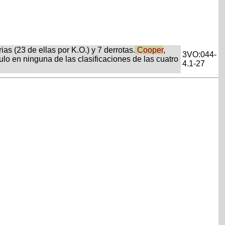
s (23 de ellas por K.O.) y 7 derrotas.
Cooper
,
3VO:044-
tulo en ninguna de las clasificaciones de las cuatro
4.1-27