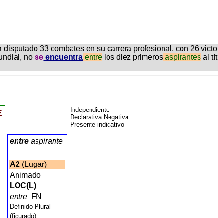
sputado 33 combates en su carrera profesional, con 26 victoria
undial, no
se
encuentra
entre
los diez primeros
aspirantes
al tí
Independiente
E
Declarativa Negativa
Presente indicativo
entre
aspirante
A2
(Lugar)
Animado
LOC(L)
entre
FN
Definido Plural
(figurado)