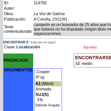
ID:
114782
Autor:
Obra:
La Voz de Galicia
Publicación:
A Coruña, 23/11/91
campeón es un boxeador de 25 años que ha di
Texto
que todavía no ha disputado ningún título m
contextualizado:
organizaciones.
ENCONTRAR
II
- Estar [en un lugar]
Clase:
Localización
(figurado)
ENCONTRARS
PREDICADO
SE medio
ARGUMENTOS
Cooper
3ª sg
A1
(Móvil)
Animado
SUJ(S)
FN
Definido Singular