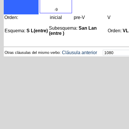
-9
Orden:
inicial
pre-V
V
Subesquema:
San Lan
Esquema:
S L(entre)
Orden:
VL
(entre )
Cláusula anterior
Otras cláusulas del mismo verbo: