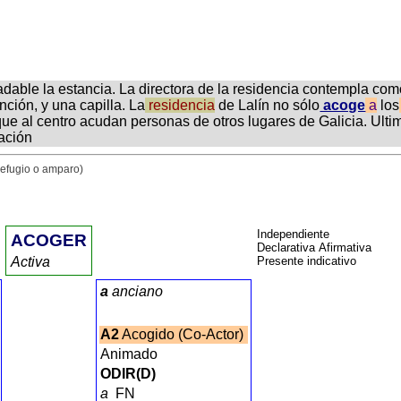
able la estancia. La directora de la residencia contempla co
nción, y una capilla. La
residencia
de Lalín no sólo
acoge
a
los
 que al centro acudan personas de otros lugares de Galicia. Ulti
uación
refugio o amparo)
Independiente
ACOGER
Declarativa Afirmativa
Activa
Presente indicativo
a
anciano
A2
Acogido (Co-Actor)
Animado
ODIR(D)
a
FN