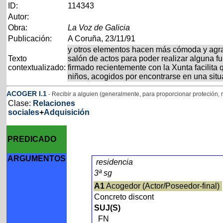
ID:
114343
Autor:
Obra:
La Voz de Galicia
Publicación:
A Coruña, 23/11/91
y otros elementos hacen más cómoda y agrad
Texto
salón de actos para poder realizar alguna fu
contextualizado:
firmado recientemente con la Xunta facilita
niños, acogidos por encontrarse en una sit
ACOGER
I
.1
- Recibir a alguien (generalmente, para proporcionar proteción, 
Clase:
Relaciones
sociales
+
Adquisición
PREDICADO
ARGUMENTOS
residencia
3ª sg
A1
Acogedor (Actor/Poseedor-final)
Concreto discont
SUJ(S)
FN