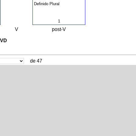
Definido Plural
1
V
post-V
XVD
de 47