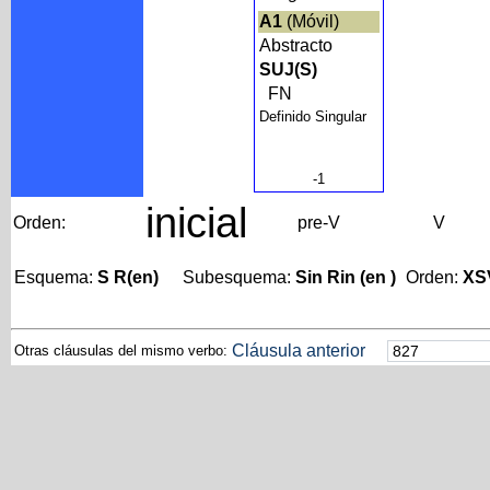
A1
(Móvil)
Abstracto
SUJ(S)
FN
Definido Singular
-1
inicial
Orden:
pre-V
V
Esquema:
S R(en)
Subesquema:
Sin Rin (en )
Orden:
XS
Cláusula anterior
Otras cláusulas del mismo verbo: