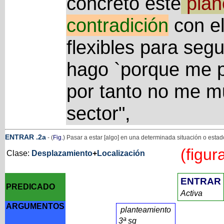
concreto este
plan
contradición
con el
flexibles para segu
hago `porque me p
por tanto no me mu
sector",
ENTRAR
.2a
- (
Fig.
) Pasar a estar [algo] en una determinada situación o estad
(figur
Clase:
Desplazamiento
+
Localización
ENTRAR
PREDICADO
Activa
ARGUMENTOS
planteamiento
3ª sg