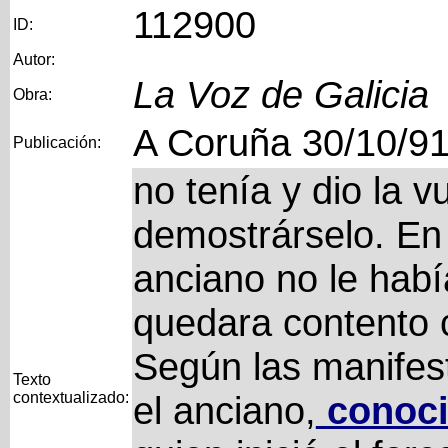
112900
ID:
Autor:
La Voz de Galicia
Obra:
A Coruña 30/10/9
Publicación:
no tenía y dio la vu
demostrárselo. En 
anciano no le hab
quedara contento c
Según las manifes
Texto
contextualizado:
el anciano,
conoc