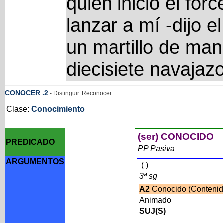
quien inició el for
lanzar a mí -dijo 
un martillo de man
diecisiete navajaz
CONOCER
.2
- Distinguir. Reconocer.
Clase:
Conocimiento
(ser) CONOCIDO
PREDICADO
PP Pasiva
ARGUMENTOS
(
)
3ª sg
A2
Conocido (Conteni
Animado
SUJ(S)