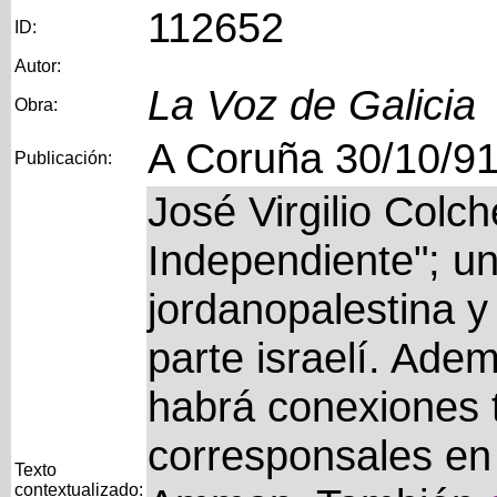
112652
ID:
Autor:
La Voz de Galicia
Obra:
A Coruña 30/10/9
Publicación:
José Virgilio Colch
Independiente"; u
jordanopalestina y
parte israelí. Ade
habrá conexiones t
corresponsales en
Texto
contextualizado: