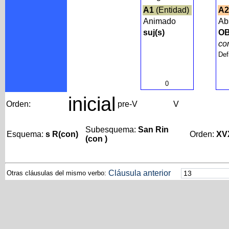
A1
(Entidad)
A2
Animado
Ab
suj(s)
OB
c
Def
0
inicial
Orden:
pre-V
V
Subesquema:
San Rin
Esquema:
s R(con)
Orden:
XV
(con )
Cláusula anterior
Otras cláusulas del mismo verbo: