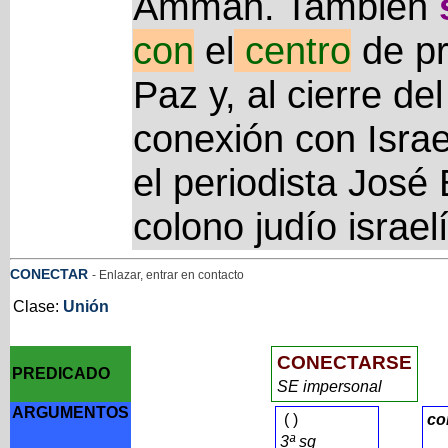
Amman. También
con
el
centro
de pr
Paz y, al cierre de
conexión con Israe
el periodista José 
colono judío israel
CONECTAR
- Enlazar, entrar en contacto
Clase:
Unión
CONECTARSE
PREDICADO
SE impersonal
ARGUMENTOS
(
)
co
3ª sg