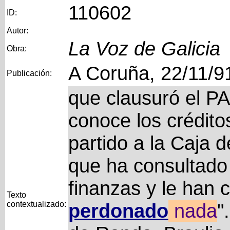
110602
ID:
Autor:
La Voz de Galicia
Obra:
A Coruña, 22/11/9
Publicación:
que clausuró el PA
conoce los crédito
partido a la Caja 
que ha consultado
finanzas y le han
Texto
contextualizado:
perdonado
nada
"