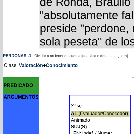
de Ronda, Braulio 
"absolutamente fal
preside "perdone, 
sola peseta" de lo
PERDONAR
.1
- Olvidar o no tener en cuenta [una falta o deuda a alguien]
Clase:
Valoración
+
Conocimiento
PREDICADO
ARGUMENTOS
3ª sg
A1
(Evaluador/Conocedor)
Animado
SUJ(S)
FN: Indef. / Numer.