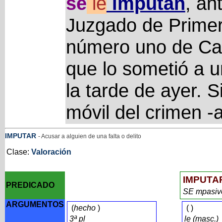
se
le
imputan
, an
Juzgado de Primera
número uno de Ca
que lo sometió a u
la tarde de ayer. 
móvil del crimen -
IMPUTAR
- Acusar a alguien de una falta o delito
Clase:
Valoración
IMPUTA
PREDICADO
SE mpasi
ARGUMENTOS
(
hecho
)
(
)
3ª pl
le (masc.)