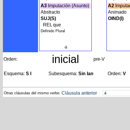
A3
Imputación (Asunto)
A2
Imputa
Abstracto
Animado
SUJ(S)
OIND(I)
REL que
Definido Plural
-9
inicial
Orden:
pre-V
Esquema:
S I
Subesquema:
Sin Ian
Orden:
V
Cláusula anterior
Otras cláusulas del mismo verbo: