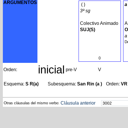
ARGUMENTOS
(
)
a
3ª sg
Colectivo Animado
A
SUJ(S)
O
De
0
inicial
Orden:
pre-V
V
Esquema:
S R(a)
Subesquema:
San Rin (a )
Orden:
VR
Cláusula anterior
Otras cláusulas del mismo verbo: