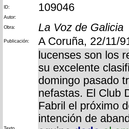
109046
ID:
Autor:
La Voz de Galicia
Obra:
A Coruña, 22/11/9
Publicación:
lucenses son los 
su excelente clasif
domingo pasado tr
nefastas. El Club 
Fabril el próximo 
intención de aban
Texto