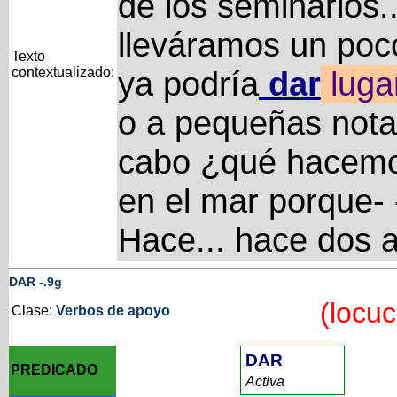
de los seminarios...
lleváramos un poc
Texto
contextualizado:
ya podría
dar
luga
o a pequeñas notas
cabo ¿qué hacemo
en el mar porque-
Hace... hace dos 
DAR
-
.9g
(locuc
Clase:
Verbos de apoyo
DAR
PREDICADO
Activa