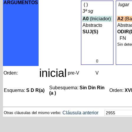
ARGUMENTOS
(
)
lugar
3ª sg
A0
(Iniciador)
A2
(Ba
Abstracto
Abstra
SUJ(S)
ODIR(
FN
Sin dete
0
inicial
Orden:
pre-V
V
Subesquema:
Sin Din Rin
Esquema:
S D R(a)
Orden:
XV
(a )
Cláusula anterior
Otras cláusulas del mismo verbo: