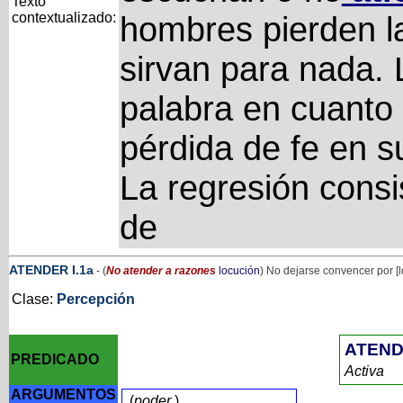
Texto
contextualizado:
hombres pierden la
sirvan para nada. L
palabra en cuanto 
pérdida de fe en s
La regresión consi
de
ATENDER
I
.1a
- (
No atender a razones
locución
) No dejarse convencer por [
Clase:
Percepción
ATEN
PREDICADO
Activa
ARGUMENTOS
(
poder
)