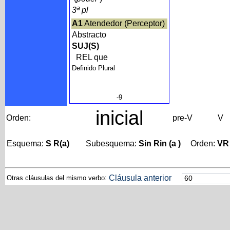
3ª pl
A1
Atendedor (Perceptor)
Abstracto
SUJ(S)
REL que
Definido Plural
-9
inicial
Orden:
pre-V
V
Esquema:
S R(a)
Subesquema:
Sin Rin (a )
Orden:
VR
Cláusula anterior
Otras cláusulas del mismo verbo: