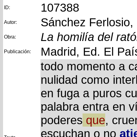
107388
ID:
Sánchez Ferlosio,
Autor:
La homilía del rat
Obra:
Madrid, Ed. El Paí
Publicación:
todo momento a ca
nulidad como inte
en fuga a puros cu
palabra entra en v
poderes
que
, crue
escuchan o no
ati