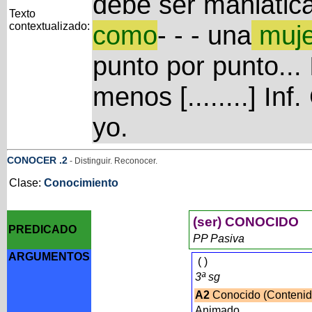
debe ser maniática.
Texto
contextualizado:
como
- - - una
muje
punto por punto... I
menos [........] Inf.
yo.
CONOCER
.2
- Distinguir. Reconocer.
Clase:
Conocimiento
(ser) CONOCIDO
PREDICADO
PP Pasiva
ARGUMENTOS
(
)
3ª sg
A2
Conocido (Conteni
Animado