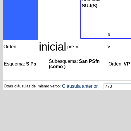
SUJ(S)
0
inicial
Orden:
pre-V
V
Subesquema:
San PSfn
Esquema:
S Ps
Orden:
VP
(como )
Cláusula anterior
Otras cláusulas del mismo verbo: