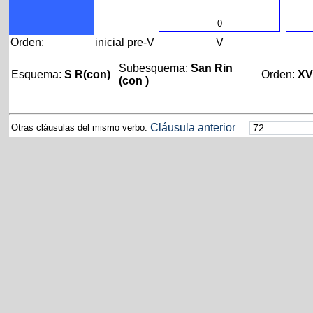
0
Orden:
inicial
pre-V
V
Subesquema:
San Rin
Esquema:
S R(con)
Orden:
X
(con )
Cláusula anterior
Otras cláusulas del mismo verbo: