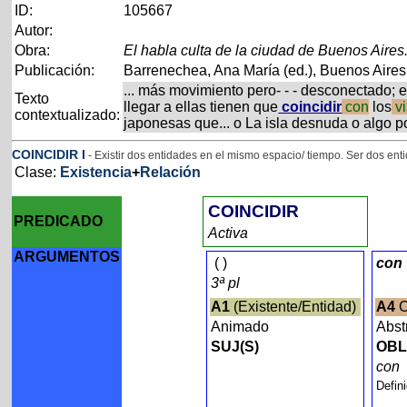
ID:
105667
Autor:
Obra:
El habla culta de la ciudad de Buenos Aires.
Publicación:
Barrenechea, Ana María (ed.), Buenos Aires, 
... más movimiento pero- - - desconectado; e
Texto
llegar a ellas tienen que
coincidir
con
los
vi
contextualizado:
japonesas que... o La isla desnuda o algo por
COINCIDIR
I
- Existir dos entidades en el mismo espacio/ tiempo. Ser dos ent
Clase:
Existencia
+
Relación
COINCIDIR
PREDICADO
Activa
ARGUMENTOS
(
)
con
3ª pl
A1
(Existente/Entidad)
A4
C
Animado
Abst
SUJ(S)
OBL
co
Defin