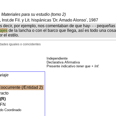
 Materiales para su estudio (tomo 2)
Inst.de Fil. y Lit. hispánicas 'Dr. Amado Alonso', 1987
s decir, por ejemplo, nos comentaban de que hay- - - pequeñas pob
ajes
de la lancha o con el barco que llega, así es todo una cosa
 el estilo.
idades iguales o coincidentes
Independiente
Declarativa Afirmativa
Presente indicativo
tener que + Inf.
viaje
oocurrente (/Entidad 2)
racto
(R)
n
FN
ido Coordinado