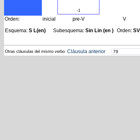
-1
Orden:
inicial
pre-V
V
Esquema:
S L(en)
Subesquema:
Sin Lin (en )
Orden:
SV
Cláusula anterior
Otras cláusulas del mismo verbo: