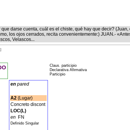
y que darse cuenta, cuál es el chiste, qué hay que decir? (Juan, 
smo, los ojos cerrados, recita convenientemente:) JUAN.- «Ante
scos, Velascos...
]
Claus. participio
DO
Declarativa Afirmativa
Participio
en
pared
A2
(Lugar)
Concreto discont
LOC(L)
en
FN
Definido Singular