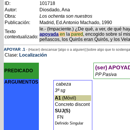
ID:
101718
Autor:
Diosdado, Ana
Obra:
Los ochenta son nuestros
Publicación:
Madrid, Ed.Antonio Machado, 1990
le.- (Impaciente.) ¿De qué, a ver, de qué ha
Texto
apoyada
en
la
pared
, encogido sobre sí mi
contextualizado:
peñascos, los Quirós eran Quirós, y los Vela
APOYAR
.1
- (Hacer) descansar [algo o a alguien] [sobre algo que lo sostenga
Clase:
Localización
(ser) APOYA
PREDICADO
PP Pasiva
ARGUMENTOS
cabeza
3ª sg
A1
(Móvil)
Concreto discont
SUJ(S)
FN
Definido Singular