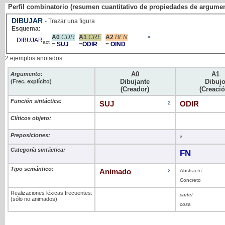
Perfil combinatorio (resumen cuantitativo de propiedades de argume
DIBUJAR
- Trazar una figura
Esquema:
A0
:CDR
A1
:CRE
A2
:BEN
>
DIBUJAR
act
=
SUJ
=
ODIR
=
OIND
2 ejemplos anotados
A0
A1
Argumento:
Dibujante
Dibuj
(Frec. explícito)
(Creador)
(Creació
Función sintáctica:
SUJ
2
ODIR
Clíticos objeto:
Preposiciones:
ø
Categoría sintáctica:
FN
Tipo semántico:
Animado
2
Abstracto
Concreto
Realizaciones léxicas frecuentes:
cartel
(sólo no animados)
cosa