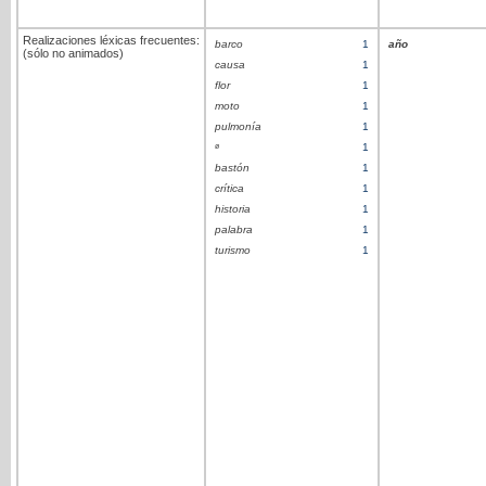
Realizaciones léxicas frecuentes:
barco
1
año
(sólo no animados)
causa
1
flor
1
moto
1
pulmonía
1
ø
1
bastón
1
crítica
1
historia
1
palabra
1
turismo
1