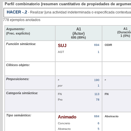
Perfil combinatorio (resumen cuantitativo de propiedades de argume
HACER
-
.2
- Realizar [una actividad indeterminada o especificada contextu
778 ejemplos anotados
A1
A1
Argumento:
(Duració
(Actor)
(Frec. explícito)
1 (0%)
695 (89%)
Función sintáctica:
SUJ
694
ODIR
AGT
1
Clíticos objeto:
Preposiciones:
ø
190
ø
por
1
Categoría sintáctica:
FN
113
FN
Pro
78
Tipo semántico:
Animado
684
Abstracto
Concreto
6
Abstracto
5