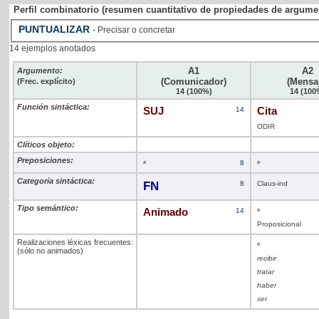
Perfil combinatorio (resumen cuantitativo de propiedades de argume
PUNTUALIZAR
- Precisar o concretar
14 ejemplos anotados
A1
A2
Argumento:
(Comunicador)
(Mensa
(Frec. explícito)
14 (100%)
14 (100
Función sintáctica:
SUJ
14
Cita
ODIR
Clíticos objeto:
Preposiciones:
ø
8
ø
Categoría sintáctica:
FN
8
Claus-ind
Tipo semántico:
Animado
14
ø
Proposicional
Realizaciones léxicas frecuentes:
ø
(sólo no animados)
recibir
tratar
haber
ser