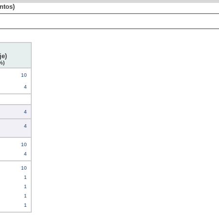
ntos)
je)
%)
10
4
4
4
10
4
10
1
1
1
1