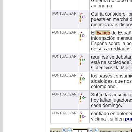
Ginebra no cabe ni
autónoma.
PUNTUALIZAR
S
-
Cuiña consideró "pre
1
D
-
puesta en marcha d
2
empresariais dispos
PUNTUALIZAR
S
-
El
Banco
de Españ
1
D
-
información mensual
2
España sobre la pos
de sus acreditados
PUNTUALIZAR
S
-
reunirse se debata
1
Q
-
está na sociedade"
2
Colectivos da Moc
PUNTUALIZAR
S
-
los países consumid
1
Q
-
alcaloides, que nos
2
colombiano.
PUNTUALIZAR
S
-
Sobre las ausencias
1
Q
-
hoy faltan jugadore
2
cada domingo.
PUNTUALIZAR
S
-
confiado en obtener
1
D
-
víctima", si bien
pun
2
Página:
Elementos por página: