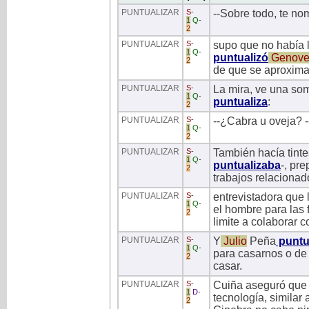
PUNTUALIZAR
S
-
--Sobre todo, te no
1
Q
-
2
PUNTUALIZAR
S
-
supo que no había ll
1
Q
-
puntualizó
Genove
2
de que se aproximab
PUNTUALIZAR
S
-
La mira, ve una som
1
Q
-
puntualiza
:
2
PUNTUALIZAR
S
-
--¿Cabra u oveja? 
1
Q
-
2
PUNTUALIZAR
S
-
También hacía tinte
1
Q
-
puntualizaba
-, pr
2
trabajos relacionad
PUNTUALIZAR
S
-
entrevistadora que 
1
Q
-
el hombre para las 
2
limite a colaborar c
PUNTUALIZAR
S
-
Y
Julio
Peña
puntu
1
Q
-
para casarnos o de
2
casar.
PUNTUALIZAR
S
-
Cuiña aseguró que 
1
D
-
tecnología, similar a
2