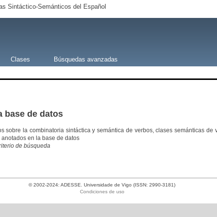
s Sintáctico-Semánticos del Español
Clases
Búsquedas avanzadas
a base de datos
os sobre la combinatoria sintáctica y semántica de verbos, clases semánticas 
 anotados en la base de datos
criterio de búsqueda
© 2002-2024: ADESSE. Universidade de Vigo (ISSN: 2990-3181)
Condiciones de uso