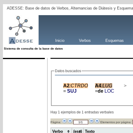
ADESSE: Base de datos de Verbos, Alternancias de Diátesis y Esquema
Inicio
Verbos
Esquemas
Sistema de consulta de la base de datos
Datos buscados
A2
:CTRDO
A4
:LUG
>
=
SUJ
=
de
LOC
Hay 1 ejemplos de 1 entradas verbales
Página:
Elementos por página:
Verbo
(ess)
Texto