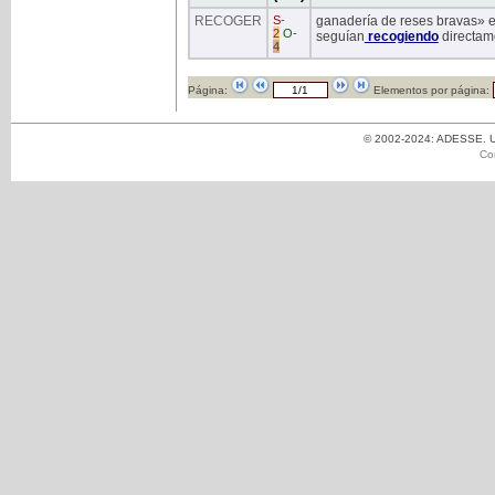
RECOGER
S
-
ganadería de reses bravas» e
2
O
-
seguían
recogiendo
directam
4
Página:
Elementos por página:
© 2002-2024: ADESSE. Un
Co