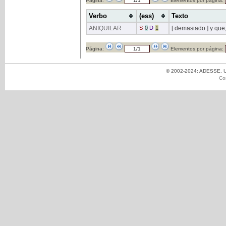
Página:
Elementos por página:
Verbo
(ess)
Texto
ANIQUILAR
S
-
0
D
-
1
[ demasiado ] y que
Página:
Elementos por página:
© 2002-2024: ADESSE. Un
Co