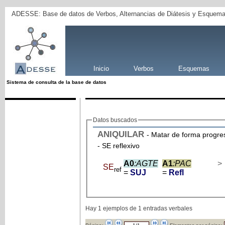
ADESSE: Base de datos de Verbos, Alternancias de Diátesis y Esquema
Inicio
Verbos
Esquemas
Sistema de consulta de la base de datos
Datos buscados
ANIQUILAR
- Matar de forma progres
- SE reflexivo
A0
:AGTE
A1
:PAC
>
SE
ref
=
SUJ
=
Refl
Hay 1 ejemplos de 1 entradas verbales