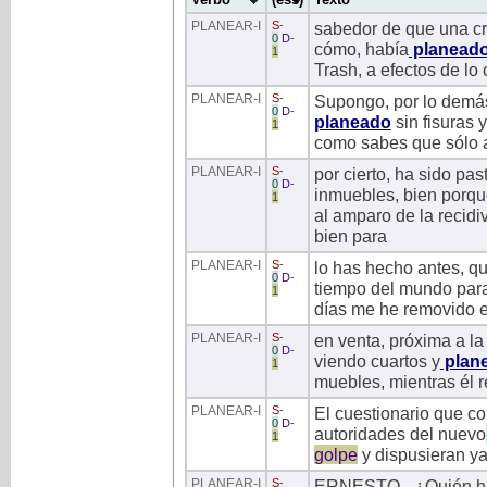
PLANEAR
-I
S
-
sabedor de que una cr
0
D
-
cómo, había
planead
1
Trash, a efectos de lo
PLANEAR
-I
S
-
Supongo, por lo demás
0
D
-
planeado
sin fisuras 
1
como sabes que sólo a
PLANEAR
-I
S
-
por cierto, ha sido pa
0
D
-
inmuebles, bien porq
1
al amparo de la recidi
bien para
PLANEAR
-I
S
-
lo has hecho antes, qu
0
D
-
tiempo del mundo par
1
días me he removido e
PLANEAR
-I
S
-
en venta, próxima a la
0
D
-
viendo cuartos y
plan
1
muebles, mientras él r
PLANEAR
-I
S
-
El cuestionario que co
0
D
-
autoridades del nuevo
1
golpe
y dispusieran ya
PLANEAR
-I
S
-
ERNESTO.- ¿Quién ha