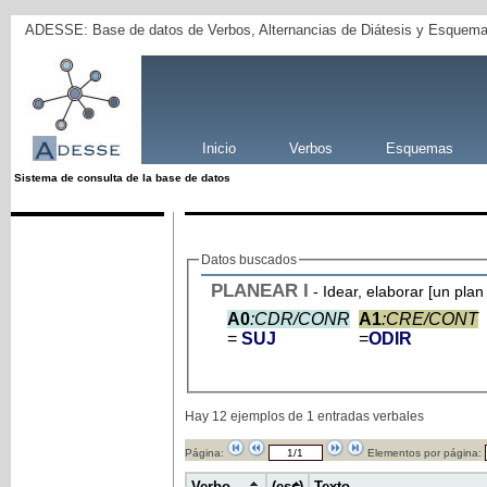
ADESSE: Base de datos de Verbos, Alternancias de Diátesis y Esquema
Inicio
Verbos
Esquemas
Sistema de consulta de la base de datos
Datos buscados
PLANEAR
I
- Idear, elaborar [un plan
A0
:CDR/CONR
A1
:CRE/CONT
=
SUJ
=
ODIR
Hay 12 ejemplos de 1 entradas verbales
Página:
Elementos por página:
Verbo
(ess)
Texto