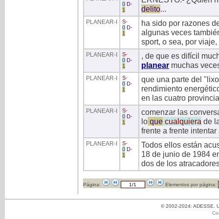
0
D
-
delito
...
1
PLANEAR
-I
S
-
ha sido por razones d
0
D
-
algunas veces tambi
1
sport, o sea, por viaje
PLANEAR
-I
S
-
, de que es difícil much
0
D
-
planear
muchas vece
1
PLANEAR
-I
S
-
que una parte del "lix
0
D
-
rendimiento energétic
1
en las cuatro provinci
PLANEAR
-I
S
-
comenzar las conversa
0
D
-
lo
que
cualquiera
de l
1
frente a frente intenta
PLANEAR
-I
S
-
Todos ellos están acu
0
D
-
18 de junio de 1984 en
1
dos de los atracadores
Página:
Elementos por página:
© 2002-2024: ADESSE. Un
Co