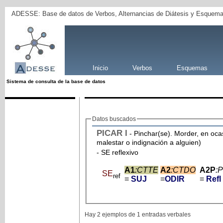
ADESSE: Base de datos de Verbos, Alternancias de Diátesis y Esquema
Inicio
Verbos
Esquemas
Sistema de consulta de la base de datos
Datos buscados
PICAR
I
- Pinchar(se). Morder, en ocasiones, produciendo escozor, picor o desgarramiento. (por ext., producir
malestar o indignación a alguien)
- SE reflexivo
A1
:CTTE
A2
:CTDO
A2P
:
SE
ref
=
SUJ
=
ODIR
=
Refl
Hay 2 ejemplos de 1 entradas verbales