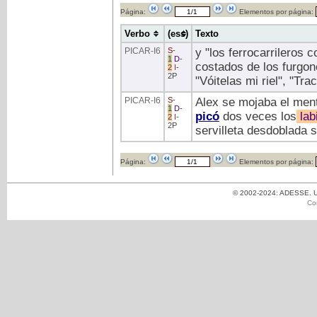
Página:
Elementos por página:
Verbo
(ess)
Texto
PICAR
-I6
S
-
y "los ferrocarrileros 
1
D
-
costados de los furgon
2
I
-
2P
"Vóitelas mi riel", "Tra
PICAR
-I6
S
-
Alex se mojaba el ment
1
D
-
picó
dos veces los
lab
2
I
-
2P
servilleta desdoblada 
Página:
Elementos por página:
© 2002-2024: ADESSE. Un
Co