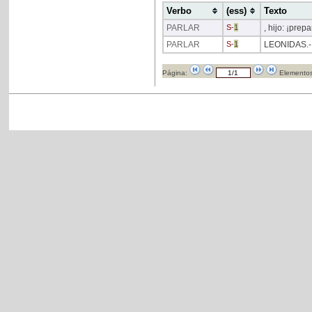
Verbo
(ess)
Texto
PARLAR
S
-
1
, hijo: ¡pre
PARLAR
S
-
1
LEONIDAS.- S
Página:
Elementos