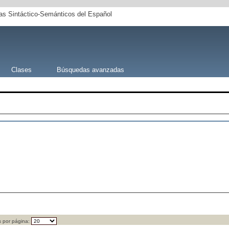
s Sintáctico-Semánticos del Español
Clases
Búsquedas avanzadas
 por página: