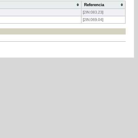
Referencia
[
2IN:083.23
]
[
2IN:069.04
]