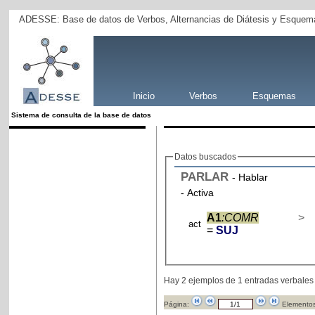
ADESSE: Base de datos de Verbos, Alternancias de Diátesis y Esquema
Inicio
Verbos
Esquemas
Sistema de consulta de la base de datos
Datos buscados
PARLAR
- Hablar
- Activa
A1
:COMR
>
act
=
SUJ
Hay 2 ejemplos de 1 entradas verbales
Página:
Elementos