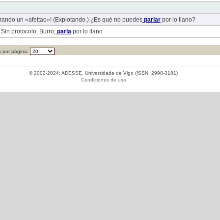
parando un «afeitao»! (Explotando.) ¿Es qué no puedes
parlar
por lo llano?
in protocolo, Burro;
parla
por lo llano.
 por página:
© 2002-2024: ADESSE. Universidade de Vigo (ISSN: 2990-3181)
Condiciones de uso