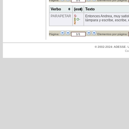
Página:
Elementos por página:
Verbo
(ess)
Texto
PARAPETAR
S
-
Entonces Andrea, muy satisf
1
O
-
lámpara y escribe, escribe, 
2
Página:
Elementos por página:
© 2002-2024: ADESSE. Un
Co