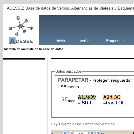
ADESSE: Base de datos de Verbos, Alternancias de Diátesis y Esquema
Inicio
Verbos
Esquemas
Sistema de consulta de la base de datos
Datos buscados
PARAPETAR
- Proteger, resguardar
- SE medio
A1
:MOV
A2
:LOC
SE
med
=
SUJ
=
tras
LOC
Hay 1 ejemplos de 1 entradas verbales